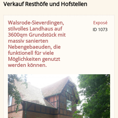
Verkauf Resthöfe und Hofstellen
Walsrode-Sieverdingen,
Exposé
stilvolles Landhaus auf
ID 1073
3600qm Grundstück mit
massiv sanierten
Nebengebaeuden, die
funktionell für viele
Möglichkeiten genutzt
werden können.